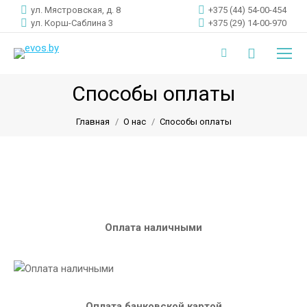
ул. Мястровская, д. 8
+375 (44) 54-00-454
ул. Корш-Саблина 3
+375 (29) 14-00-970
Поиск:
Instagram
page
Способы оплаты
opens
Вы здесь:
Главная
О нас
Способы оплаты
in
new
window
Оплата наличными
Оплата банковской картой