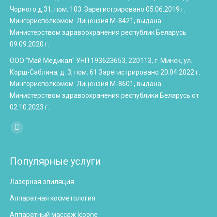
Чорного д.31, пом. 103. Зарегистрировано 05.06.2019 г.
Мингорисполкомом. Лицензия М-8421, выдана
Министерством здравоохранения республик Беларусь
09.09.2020 г.
ООО "Май Медикал" УНП 193623653, 220113, г. Минск, ул.
Корш-Саблина, д. 3, пом. 61 Зарегистрировано 20.04.2022 г.
Мингорисполкомом. Лицензия М-8601, выдана
Министерством здравоохранения республики Беларусь от
02.10.2023 г.
Найдите нас:
Instagram
page
opens
Популярные услуги
in
Лазерная эпиляция
new
window
Аппаратная косметология
Аппаратный массаж Icoone