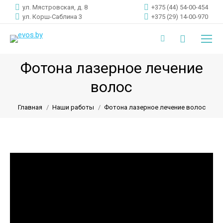
ул. Мястровская, д. 8
+375 (44) 54-00-454
ул. Корш-Саблина 3
+375 (29) 14-00-970
Поиск:
Instagram
page
Фотона лазерное лечение
opens
волос
Вы здесь:
in
new
Главная
Наши работы
Фотона лазерное лечение волос
window