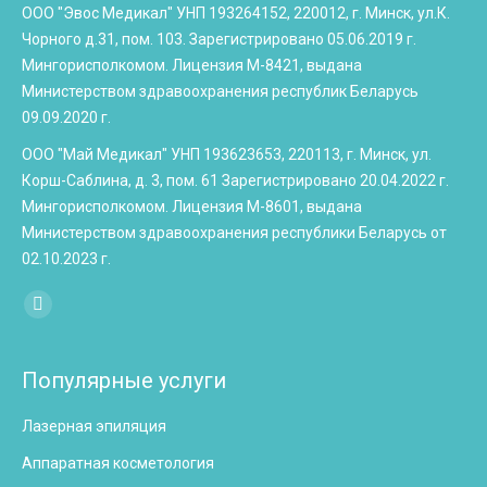
ООО "Эвос Медикал" УНП 193264152, 220012, г. Минск, ул.К.
Чорного д.31, пом. 103. Зарегистрировано 05.06.2019 г.
Мингорисполкомом. Лицензия М-8421, выдана
Министерством здравоохранения республик Беларусь
09.09.2020 г.
ООО "Май Медикал" УНП 193623653, 220113, г. Минск, ул.
Корш-Саблина, д. 3, пом. 61 Зарегистрировано 20.04.2022 г.
Мингорисполкомом. Лицензия М-8601, выдана
Министерством здравоохранения республики Беларусь от
02.10.2023 г.
Найдите нас:
Instagram
page
opens
Популярные услуги
in
Лазерная эпиляция
new
window
Аппаратная косметология