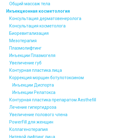
Общий массаж тела
Инъекционная косметология
Консультация дерматовенеролога
Консультация косметолога
Биоревитализация
Мезотерапия
Плазмолифтинг
Инъекции Плазмогеля
Увеличение губ
Контурная пластика лица
Коррекция морщин ботулотоксином
Инъекции Диспорта
Инъекции Релатокса
Контурная пластика препаратом Aesthefill
Лечение гипергидроза
Увеличение полового члена
PowerFill для женщин
Коллагенотерапия
Нитевой лифтинг лица