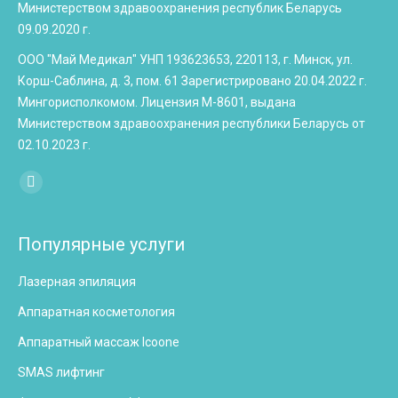
Министерством здравоохранения республик Беларусь
09.09.2020 г.
ООО "Май Медикал" УНП 193623653, 220113, г. Минск, ул.
Корш-Саблина, д. 3, пом. 61 Зарегистрировано 20.04.2022 г.
Мингорисполкомом. Лицензия М-8601, выдана
Министерством здравоохранения республики Беларусь от
02.10.2023 г.
Найдите нас:
Instagram
page
opens
Популярные услуги
in
Лазерная эпиляция
new
window
Аппаратная косметология
Аппаратный массаж Icoone
SMAS лифтинг