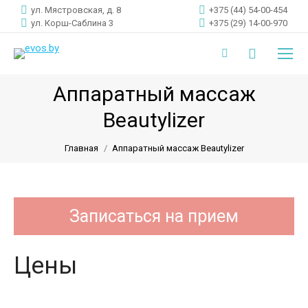
ул. Мястровская, д. 8
+375 (44) 54-00-454
ул. Корш-Саблина 3
+375 (29) 14-00-970
Поиск:
Instagram
page
Аппаратный массаж
opens
Beautylizer
Вы здесь:
in
new
Главная
Аппаратный массаж Beautylizer
window
Записаться на прием
Цены