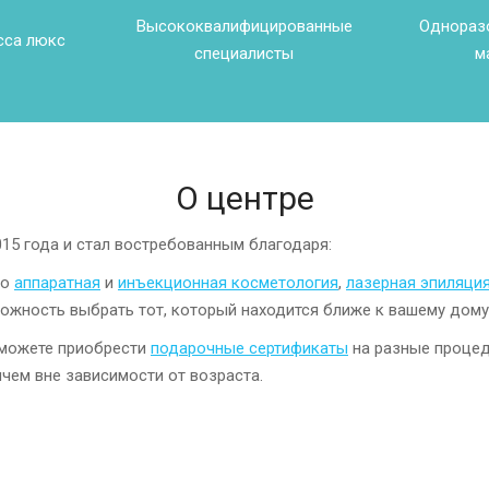
Высококвалифицированные
Однораз
сса люкс
специалисты
м
О центре
015 года и стал востребованным благодаря:
то
аппаратная
и
инъекционная косметология
,
лазерная эпиляци
можность выбрать тот, который находится ближе к вашему дому
 можете приобрести
подарочные сертификаты
на разные процед
ичем вне зависимости от возраста.