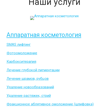
Наши услуги
Аппаратная косметология
SMAS лифтинг
Фотоомоложение
Карбокситерапия
Лечение глубокой пигментации
Лечение шрамов, рубцов
Удаление новообразований
Удаление растяжек, стрий
Фракционное аблятивное омоложение (шлифовка)