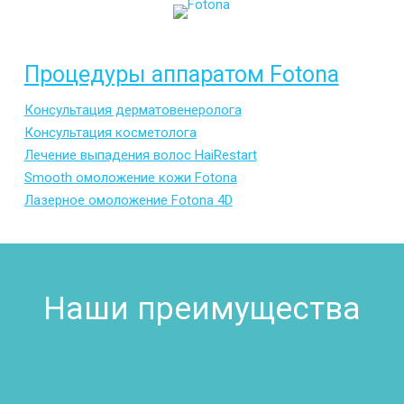
Процедуры аппаратом Fotona
Консультация дерматовенеролога
Консультация косметолога
Лечение выпадения волос HaiRestart
Smooth омоложение кожи Fotona
Лазерное омоложение Fotona 4D
Наши преимущества