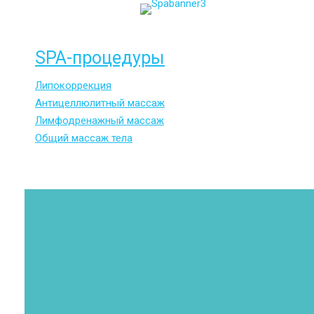
SPA-процедуры
Липокоррекция
Антицеллюлитный массаж
Лимфодренажный массаж
Общий массаж тела