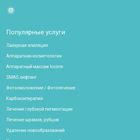
Найдите нас:
Instagram
page
opens
Популярные услуги
in
Лазерная эпиляция
new
window
Аппаратная косметология
Аппаратный массаж Icoone
SMAS лифтинг
Фотоомоложение / Фотолечение
Карбокситерапия
Лечение глубокой пигментации
Лечение шрамов, рубцов
Удаление новообразований