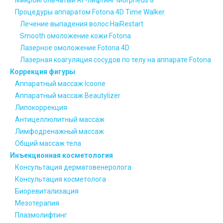
Микроигольчатый RF-лифтинг Morpheus 8
Процедуры аппаратом Fotona 4D Time Walker
Лечение выпадения волос HaiRestart
Smooth омоложение кожи Fotona
Лазерное омоложение Fotona 4D
Лазерная коагуляция сосудов по телу на аппарате Fotona
Коррекция фигуры
Аппаратный массаж Icoone
Аппаратный массаж Beautylizer
Липокоррекция
Антицеллюлитный массаж
Лимфодренажный массаж
Общий массаж тела
Инъекционная косметология
Консультация дерматовенеролога
Консультация косметолога
Биоревитализация
Мезотерапия
Плазмолифтинг