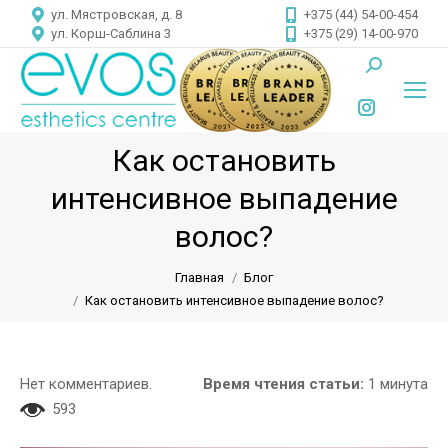
ул. Мястровская, д. 8
+375 (44) 54-00-454
ул. Корш-Саблина 3
+375 (29) 14-00-970
Поиск:
Instagram
Как остановить
page
opens
интенсивное выпадение
in
Вы здесь:
волос?
new
window
Главная
Блог
Как остановить интенсивное выпадение волос?
Нет комментариев.
Время чтения статьи:
1 минута
593