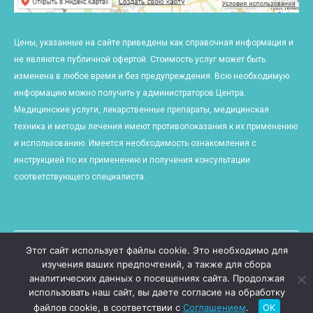
Цены, указанные на сайте приведены как справочная информация и
не являются публичной офертой. Стоимость услуг может быть
изменена в любое время и без предупреждения. Всю необходимую
информацию можно получить у администраторов Центра.
Медицинские услуги, лекарственные препараты, медицинская
техника и методы лечения имеют противопоказания к их применению
и использованию. Имеется необходимость ознакомления с
инструкцией по их применению и получения консультации
соответствующего специалиста.
Этот сайт использует файлы cookie. Это необходимо для
изучения ваших предпочтений, а также для сбора
аналитических данных о посещениях сайта. Продолжая
использовать наш сайт, вы даете согласие на обработку
© 2018 Все права защищены.
Онлайн запись
файлов cookie, в соответствии с
Соглашением
.
OK
Разработка и продвижение сайта
ZIEX.BY