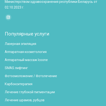
Министерством здравоохранения республики Беларусь от
02.10.2023 г.
Найдите нас:
Instagram
page
opens
Популярные услуги
in
Лазерная эпиляция
new
window
Аппаратная косметология
Аппаратный массаж Icoone
SMAS лифтинг
Фотоомоложение / Фотолечение
Карбокситерапия
Лечение глубокой пигментации
Лечение шрамов, рубцов