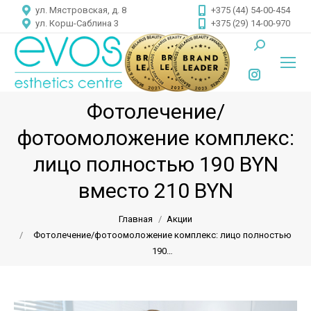
ул. Мястровская, д. 8
+375 (44) 54-00-454
ул. Корш-Саблина 3
+375 (29) 14-00-970
Поиск:
Instagram
Фотолечение/
page
opens
фотоомоложение комплекс:
in
лицо полностью 190 BYN
new
Вы здесь:
вместо 210 BYN
window
Главная
Акции
Фотолечение/фотоомоложение комплекс: лицо полностью
190…